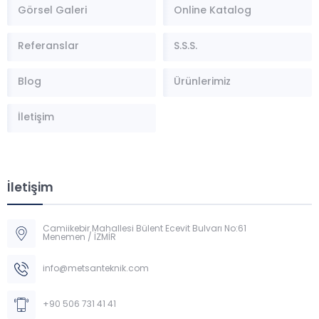
Görsel Galeri
Online Katalog
Referanslar
S.S.S.
Blog
Ürünlerimiz
İletişim
İletişim
Camiikebir Mahallesi Bülent Ecevit Bulvarı No:61
Menemen / İZMİR
Müşteri Temsilcisi
info@metsanteknik.com
+90 506 731 41 41