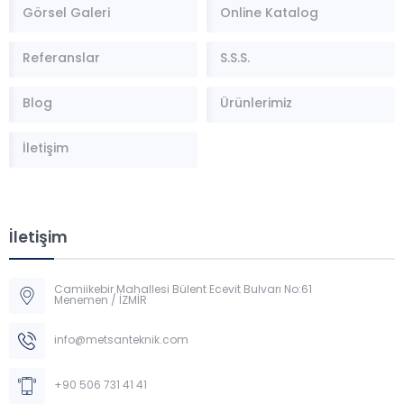
Görsel Galeri
Online Katalog
Referanslar
S.S.S.
Blog
Ürünlerimiz
İletişim
İletişim
Camiikebir Mahallesi Bülent Ecevit Bulvarı No:61
Menemen / İZMİR
Müşteri Temsilcisi
info@metsanteknik.com
+90 506 731 41 41