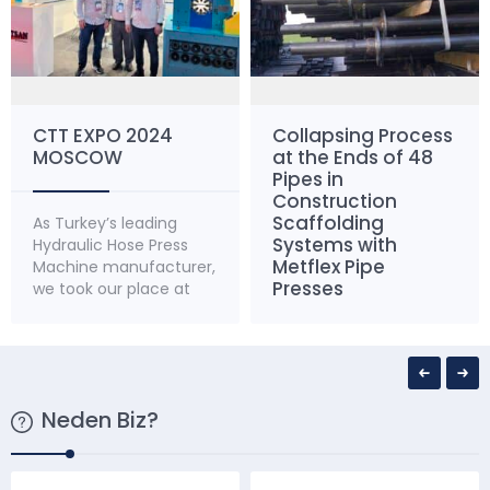
CTT EXPO 2024
Collapsing Process
MOSCOW
at the Ends of 48
Pipes in
Construction
Scaffolding
As Turkey’s leading
Systems with
Hydraulic Hose Press
Metflex Pipe
Machine manufacturer,
Presses
we took our place at
CTT EXPO 2024
MOSCOW fair. As
Turkey’s leading
The quality and
hydraulic hose press
durability of
machine
construction
Neden Biz?
manufacturer, Metsan
scaffolding systems are
Oto Teknik Makina
extremely important
Sanayi ve Ticaret
for the construction of
Limited Şirketi took an
safe and robust