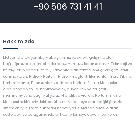
+90 506 731 41 41
Hakkımızda
Metsan olarak, yenilikçi yaklaşımımız ve sürekli gelişime olan
bağlılığımızla sektördeki lider konumumuzu korumaktayız. Teknoloji ve
kaliteyi ön planda tutarak, uzmanlık alanımızda öne çıkan çözümler
sunmaktayız. Hidrolik Hortum, Hidrolik Bağlantı Elemanları, Boru Sıkma,
Hortum Montaj Ekipmanları ve Hidrolik Hortum Sıkma Makineleri
alanlarında yeniliği benimseyerek, güvenilirlik ve müşteri
memnuniyetine bağlı kalıyoruz. Hidrolik ve Hidrolik Hortum Sıkma
Makinesi sektörlerindeki tecrübemiz ve kaliteye olan bağlılığımızla
sizlere en iyi hizmeti sunmayı hedefliyoruz. Metsan ailesi olarak,
sektördeki yolculuğumuzda birlikte ilerlemeye devam ediyoruz.