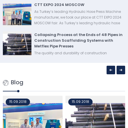
CTT EXPO 2024 MOSCOW
As Turkey’s leading Hydraulic Hose Press Machine
manufacturer, we took our place at CTT EXPO 2024
MOSCOW fair. As Turkey’s leading hydraulic hose
press machine manufacturer, Metsan Oto Teknik
Collapsing Process at the Ends of 48 Pipes in
Makina...
Construction Scaffolding Systems with
Metflex Pipe Presses
The quality and durability of construction
scaffolding systems are extremely important for the
construction of safe and robust structures in the
construction industry. The pipes used in scaffolding
systems must...
Blog
15.09.2018
15.09.2018