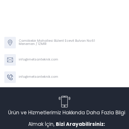
Camiikebir Mahallesi Bülent Ecevit Bulvarı No:61
Menemen / İZMİR
info@metsanteknik.com
info@metsanteknik.com
Ürün ve Hizmetlerimiz Hakkında Daha Fazla Bilgi
Almak İçin,
Bizi Arayabilirsiniz: